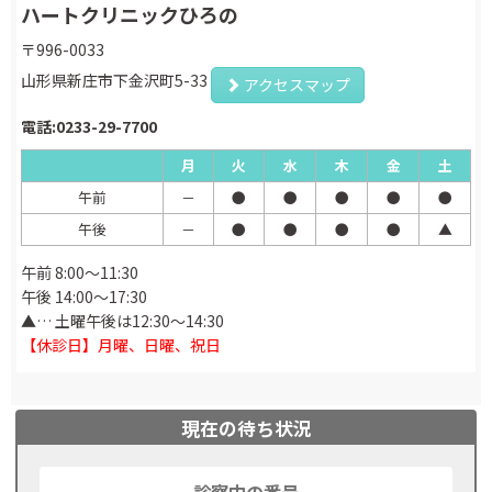
ハートクリニックひろの
〒996-0033
山形県新庄市下金沢町5-33
アクセスマップ
電話:0233-29-7700
月
火
水
木
金
土
午前
－
●
●
●
●
●
午後
－
●
●
●
●
▲
午前 8:00～11:30
午後 14:00～17:30
▲… 土曜午後は12:30～14:30
【休診日】月曜、日曜、祝日
現在の待ち状況
診察中の番号