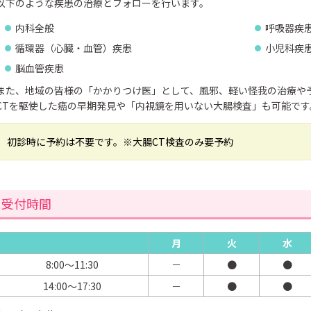
以下のような疾患の治療とフォローを行います。
内科全般
呼吸器疾
循環器（心臓・血管）疾患
小児科疾患
脳血管疾患
また、地域の皆様の「かかりつけ医」として、風邪、軽い怪我の治療や
CTを駆使した癌の早期発見や「内視鏡を用いない大腸検査」も可能です
初診時に予約は不要です。
※大腸CT検査のみ要予約
受付時間
月
火
水
8:00～11:30
－
●
●
14:00～17:30
－
●
●