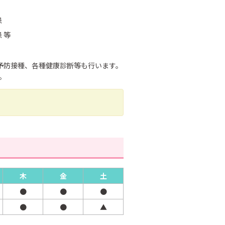
患
 等
予防接種、各種健康診断等も行います。
。
木
金
土
●
●
●
●
●
▲