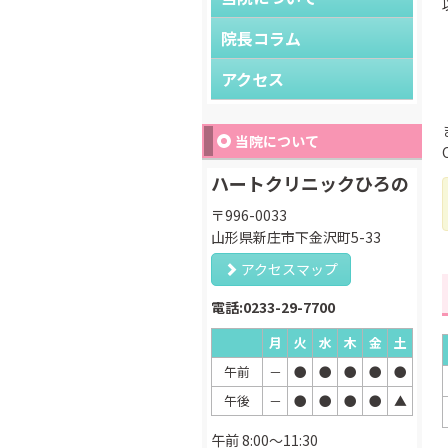
院長コラム
アクセス
当院について
ハートクリニックひろの
〒996-0033
山形県新庄市下金沢町5-33
アクセスマップ
電話:0233-29-7700
月
火
水
木
金
土
午前
－
●
●
●
●
●
午後
－
●
●
●
●
▲
午前 8:00～11:30